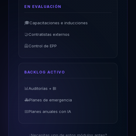
EN EVALUACIÓN
🎓
Capacitaciones e inducciones
🤝
Contratistas externos
🦺
Control de EPP
BACKLOG ACTIVO
📊
Auditorías + BI
🚑
Planes de emergencia
📅
Planes anuales con IA
¿Necesitas uno de estos módulos antes?