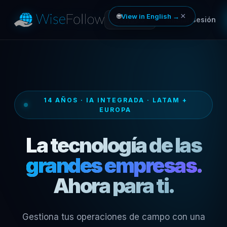
×
🌐
View in English →
🇪🇸
Iniciar sesión
ES
▾
14 AÑOS · IA INTEGRADA · LATAM +
EUROPA
La tecnología de las
grandes empresas.
Ahora para ti.
Gestiona tus operaciones de campo con una