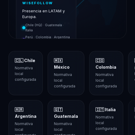
WISEFOLLOW
Presencia en LATAM y
Europa.
🇨🇱 Chile
Chile (HQ) · Guatemala ·
HQ · Santiago
Italia
Perú · Colombia · Argentina
· México
🇨🇱 Chile
🇲🇽
🇨🇴
México
Colombia
Normativa
local
Normativa
Normativa
configurada
local
local
configurada
configurada
🇦🇷
🇬🇹
🇮🇹 Italia
Argentina
Guatemala
Normativa
local
Normativa
Normativa
configurada
local
local