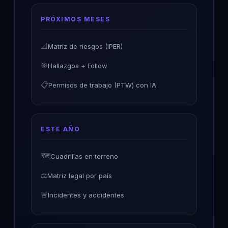
PRÓXIMOS MESES
📐
Matriz de riesgos (IPER)
🎯
Hallazgos + Follow
📋
Permisos de trabajo (PTW) con IA
ESTE AÑO
🗺️
Cuadrillas en terreno
⚖️
Matriz legal por país
🚨
Incidentes y accidentes