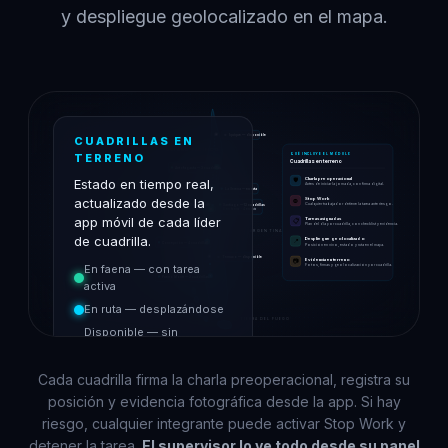
y despliegue geolocalizado en el mapa.
Iquique — disponible
CUADRILLAS EN
OCÉANO PACÍFICO
TERRENO
QUÉ INCLUYE EL MÓDULO
Cuadrillas en terreno
Antofagasta — 3 cuadrillas
Charla preoperacional
Estado en tiempo real,
🛡️
Antes de iniciar la jornada, con firma digital.
La Serena — en ruta
actualizado desde la
Stop Work
⛔
Cualquier trabajador detiene la tarea ante riesgo.
Santiago — 12 cuadrillas
Valparaíso — 2 cuadrillas
8 en faena · 4 en ruta
app móvil de cada líder
Tareas asignadas
📋
Plan del día por cuadrilla, con checklist y evidencia.
ARGENTINA
de cuadrilla.
Despliegue geolocalizado
📍
Concepción — 4 cuadrillas
Posición en vivo, estado y ruta en el mapa.
Temuco — disponible
Evidencia en terreno
📷
En faena — con tarea
Fotos, firmas y geolocalización por cuadrilla.
Puerto Montt — 2 cuadrillas
activa
En ruta — desplazándose
TIERRA DEL FUEGO
Disponible — sin
asignación
Cada cuadrilla firma la charla preoperacional, registra su
posición y evidencia fotográfica desde la app. Si hay
riesgo, cualquier integrante puede activar Stop Work y
detener la tarea.
El supervisor lo ve todo desde su panel