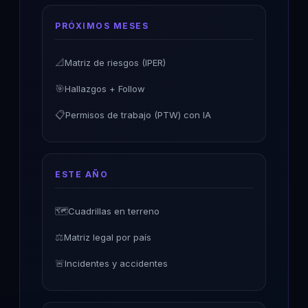
PRÓXIMOS MESES
📐
Matriz de riesgos (IPER)
🎯
Hallazgos + Follow
📋
Permisos de trabajo (PTW) con IA
ESTE AÑO
🗺️
Cuadrillas en terreno
⚖️
Matriz legal por país
🚨
Incidentes y accidentes