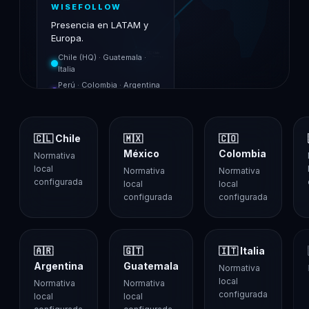
WISEFOLLOW
Presencia en LATAM y
Europa.
🇨🇱 Chile
Chile (HQ) · Guatemala ·
HQ · Santiago
Italia
Perú · Colombia · Argentina
· México
🇨🇱 Chile
🇲🇽
🇨🇴
México
Colombia
Normativa
local
Normativa
Normativa
configurada
local
local
configurada
configurada
🇦🇷
🇬🇹
🇮🇹 Italia
Argentina
Guatemala
Normativa
local
Normativa
Normativa
configurada
local
local