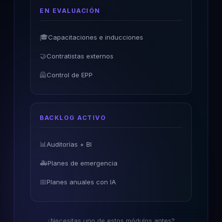
EN EVALUACIÓN
🎓
Capacitaciones e inducciones
🤝
Contratistas externos
🦺
Control de EPP
BACKLOG ACTIVO
📊
Auditorías + BI
🚑
Planes de emergencia
📅
Planes anuales con IA
¿Necesitas uno de estos módulos antes?