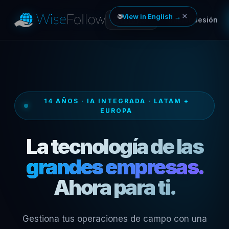
×
🌐
View in English →
🇪🇸
Iniciar sesión
ES
▾
14 AÑOS · IA INTEGRADA · LATAM +
EUROPA
La tecnología de las
grandes empresas.
Ahora para ti.
Gestiona tus operaciones de campo con una