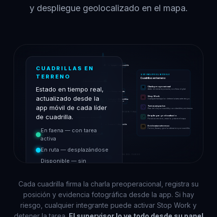
y despliegue geolocalizado en el mapa.
Iquique — disponible
CUADRILLAS EN
OCÉANO PACÍFICO
TERRENO
QUÉ INCLUYE EL MÓDULO
Cuadrillas en terreno
Antofagasta — 3 cuadrillas
Charla preoperacional
Estado en tiempo real,
🛡️
Antes de iniciar la jornada, con firma digital.
La Serena — en ruta
actualizado desde la
Stop Work
⛔
Cualquier trabajador detiene la tarea ante riesgo.
Santiago — 12 cuadrillas
Valparaíso — 2 cuadrillas
8 en faena · 4 en ruta
app móvil de cada líder
Tareas asignadas
📋
Plan del día por cuadrilla, con checklist y evidencia.
ARGENTINA
de cuadrilla.
Despliegue geolocalizado
📍
Concepción — 4 cuadrillas
Posición en vivo, estado y ruta en el mapa.
Temuco — disponible
Evidencia en terreno
📷
En faena — con tarea
Fotos, firmas y geolocalización por cuadrilla.
Puerto Montt — 2 cuadrillas
activa
En ruta — desplazándose
TIERRA DEL FUEGO
Disponible — sin
asignación
Cada cuadrilla firma la charla preoperacional, registra su
posición y evidencia fotográfica desde la app. Si hay
riesgo, cualquier integrante puede activar Stop Work y
detener la tarea.
El supervisor lo ve todo desde su panel